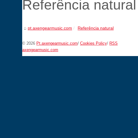
Referência natural
pt.axengearmusic.com
Referência natural
© 2026
Pt.axengearmusic.com
/
Cookies Policy
/
RSS
axengearmusic.com