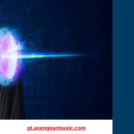
pt.axengearmusic.com